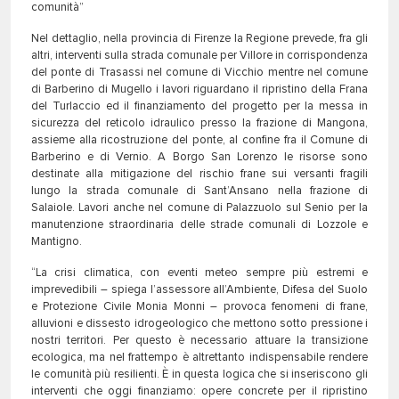
comunità”
Nel dettaglio, nella provincia di Firenze la Regione prevede, fra gli
altri, interventi sulla strada comunale per Villore in corrispondenza
del ponte di Trasassi nel comune di Vicchio mentre nel comune
di Barberino di Mugello i lavori riguardano il ripristino della Frana
del Turlaccio ed il finanziamento del progetto per la messa in
sicurezza del reticolo idraulico presso la frazione di Mangona,
assieme alla ricostruzione del ponte, al confine fra il Comune di
Barberino e di Vernio. A Borgo San Lorenzo le risorse sono
destinate alla mitigazione del rischio frane sui versanti fragili
lungo la strada comunale di Sant’Ansano nella frazione di
Salaiole. Lavori anche nel comune di Palazzuolo sul Senio per la
manutenzione straordinaria delle strade comunali di Lozzole e
Mantigno.
“La crisi climatica, con eventi meteo sempre più estremi e
imprevedibili – spiega l’assessore all’Ambiente, Difesa del Suolo
e Protezione Civile Monia Monni – provoca fenomeni di frane,
alluvioni e dissesto idrogeologico che mettono sotto pressione i
nostri territori. Per questo è necessario attuare la transizione
ecologica, ma nel frattempo è altrettanto indispensabile rendere
le comunità più resilienti. È in questa logica che si inseriscono gli
interventi che oggi finanziamo: opere concrete per il ripristino