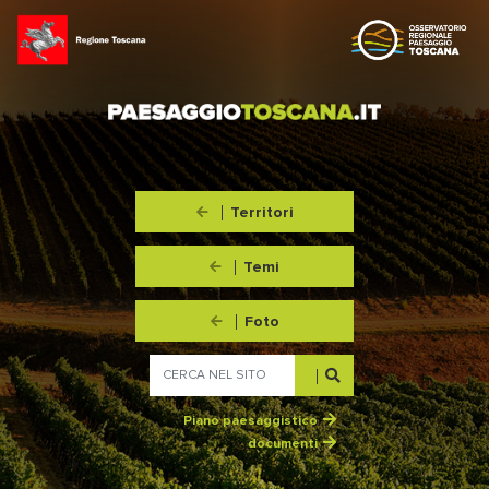
Territori
Temi
Foto
Piano paesaggistico
documenti